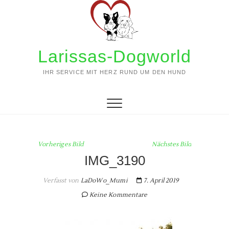
Zum
Inhalt
springen
Larissas-Dogworld
IHR SERVICE MIT HERZ RUND UM DEN HUND
Vorheriges Bild
Nächstes Bild
IMG_3190
Verfasst von
LaDoWo_Mumi
7. April 2019
Keine Kommentare