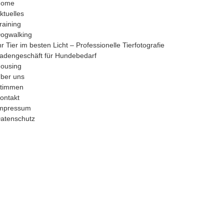
Home
ktuelles
raining
ogwalking
hr Tier im besten Licht – Professionelle Tierfotografie
adengeschäft für Hundebedarf
ousing
ber uns
timmen
ontakt
mpressum
atenschutz