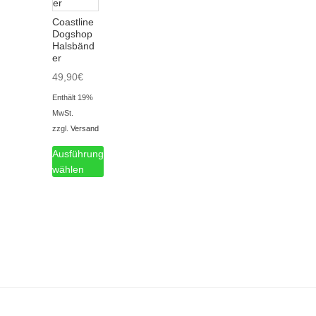
Coastline
Dogshop
Halsbänd
er
49,90
€
Enthält 19%
MwSt.
zzgl.
Versand
Ausführung
wählen
Dieses
Produkt
weist
mehrere
Varianten
auf.
Die
Optionen
können