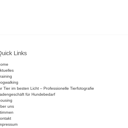
Quick Links
Home
ktuelles
raining
ogwalking
hr Tier im besten Licht – Professionelle Tierfotografie
adengeschäft für Hundebedarf
ousing
ber uns
timmen
ontakt
mpressum