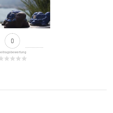
0
eitragsbewertung