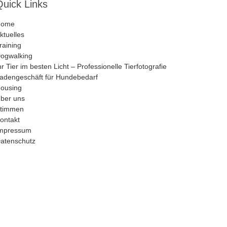
Quick Links
Home
ktuelles
raining
ogwalking
hr Tier im besten Licht – Professionelle Tierfotografie
adengeschäft für Hundebedarf
ousing
ber uns
timmen
ontakt
mpressum
atenschutz