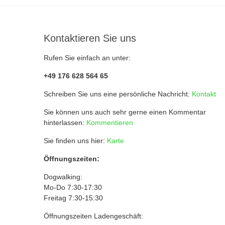
Vari
Die
auf.
Optionen
Die
können
Kontaktieren Sie uns
Opt
auf
kön
der
Rufen Sie einfach an unter:
auf
Produktseite
der
+49 176 628 564 65
gewählt
Prod
werden
Schreiben Sie uns eine persönliche Nachricht:
Kontakt
gewä
wer
Sie können uns auch sehr gerne einen Kommentar
hinterlassen:
Kommentieren
Sie finden uns hier:
Karte
Öffnungszeiten:
Dogwalking:
Mo-Do 7:30-17:30
Freitag 7:30-15:30
Öffnungszeiten Ladengeschäft: