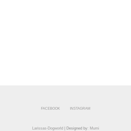
FACEBOOK
INSTAGRAM
Larissas-Dogworld
| Designed by:
Mumi