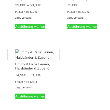
panne:
Preisspanne:
39,00
€
–
50,00
€
75,00
€
39,00€
Enthält 19% MwSt.
Enthält 19% MwSt.
bis
zzgl.
Versand
zzgl.
Versand
50,00€
ses
Dieses
Dieses
Ausführung wählen
Ausführung wählen
ukt
Produkt
Produkt
t
weist
weist
rere
mehrere
mehrer
anten
Varianten
Variant
auf.
auf.
Die
Die
ionen
Optionen
Optione
Emmy & Pepe Leinen,
nen
können
können
Halsbänder & Zubehör
auf
auf
Preisspanne:
14,95
€
–
79,90
€
der
der
14,95€
uktseite
Produktseite
Produkts
Enthält 19% MwSt.
bis
hlt
gewählt
gewählt
zzgl.
Versand
79,90€
ses
Dieses
den
werden
werden
Ausführung wählen
ukt
Produkt
t
weist
rere
mehrere