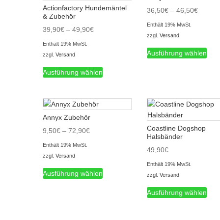
Actionfactory Hundemäntel
Preiss
36,50
€
–
46,50
€
& Zubehör
36,50€
Enthält 19% MwSt.
Preisspanne:
39,90
€
–
49,90
€
bis
zzgl.
Versand
39,90€
46,50€
Enthält 19% MwSt.
Die
bis
Ausführung wählen
zzgl.
Versand
Prod
49,90€
Dieses
weis
Ausführung wählen
Produkt
meh
weist
Vari
mehrere
auf.
Varianten
Die
Annyx Zubehör
auf.
Opt
Coastline Dogshop
Die
Preisspanne:
9,50
€
–
72,90
€
kön
Halsbänder
Optionen
9,50€
auf
Enthält 19% MwSt.
49,90
€
können
bis
der
zzgl.
Versand
auf
72,90€
Prod
Enthält 19% MwSt.
Dieses
der
Ausführung wählen
gewä
zzgl.
Versand
Produkt
Produktseite
Die
wer
weist
Ausführung wählen
gewählt
Prod
mehrere
werden
weis
Varianten
meh
auf.