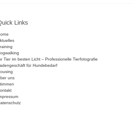
Quick Links
Home
ktuelles
raining
ogwalking
hr Tier im besten Licht – Professionelle Tierfotografie
adengeschäft für Hundebedarf
ousing
ber uns
timmen
ontakt
mpressum
atenschutz