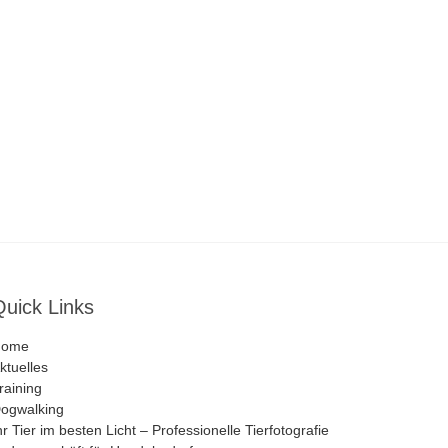
eite
Quick Links
Home
ktuelles
raining
ogwalking
hr Tier im besten Licht – Professionelle Tierfotografie