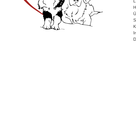
L
H
Ü
S
K
I
D