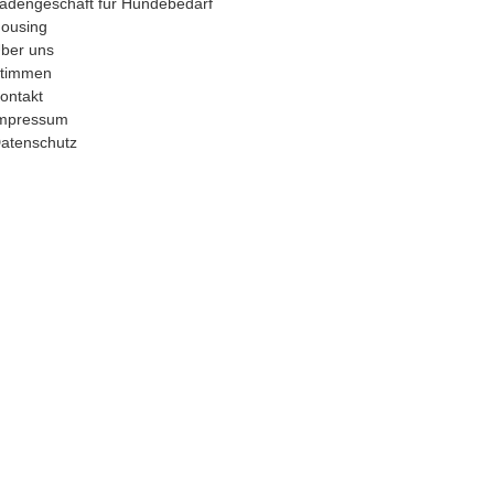
adengeschäft für Hundebedarf
ousing
ber uns
timmen
ontakt
mpressum
atenschutz