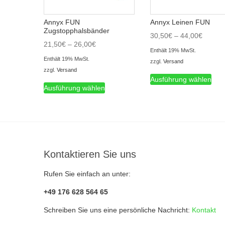
der
Produktseite
Prod
gewählt
Annyx FUN
Annyx Leinen FUN
gewä
werden
Zugstopphalsbänder
wer
Preiss
30,50
€
–
44,00
€
Preisspanne:
21,50
€
–
26,00
€
30,50€
Enthält 19% MwSt.
21,50€
bis
Enthält 19% MwSt.
zzgl.
Versand
bis
44,00€
zzgl.
Versand
Die
26,00€
Ausführung wählen
Dieses
Prod
Ausführung wählen
Produkt
weis
weist
meh
mehrere
Vari
Varianten
auf.
auf.
Die
Die
Opt
Kontaktieren Sie uns
Optionen
kön
können
auf
Rufen Sie einfach an unter:
auf
der
der
+49 176 628 564 65
Prod
Produktseite
gewä
Schreiben Sie uns eine persönliche Nachricht:
Kontakt
gewählt
wer
werden