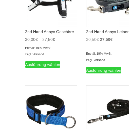
2nd Hand Annyx Geschirre
2nd Hand Annyx Leine
Preisspanne:
Ursprünglicher
Aktueller
30,00
€
–
37,50
€
30,50
€
27,50
€
30,00€
Preis
Preis
Enthält 19% MwSt.
bis
war:
ist:
Enthält 19% MwSt.
zzgl.
Versand
37,50€
30,50€
27,50€.
Dieses
zzgl.
Versand
Ausführung wählen
Die
Produkt
Ausführung wählen
Prod
weist
weis
mehrere
meh
Varianten
Vari
auf.
auf.
Die
Die
Optionen
Opt
können
kön
auf
auf
der