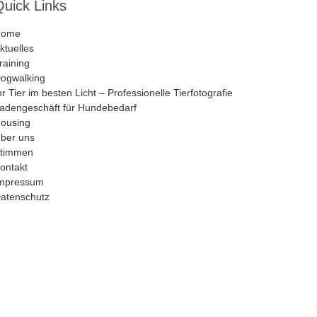
Quick Links
Home
ktuelles
raining
ogwalking
hr Tier im besten Licht – Professionelle Tierfotografie
adengeschäft für Hundebedarf
ousing
ber uns
timmen
ontakt
mpressum
atenschutz